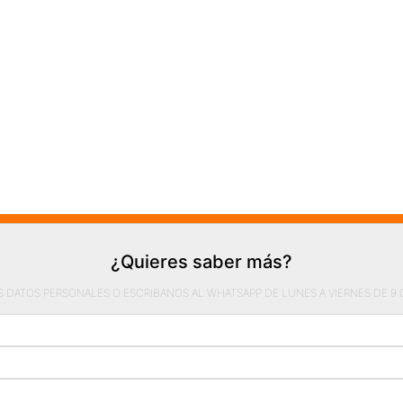
¿Quieres saber más?
S DATOS PERSONALES O ESCRIBANOS AL WHATSAPP DE LUNES A VIERNES DE 9:00