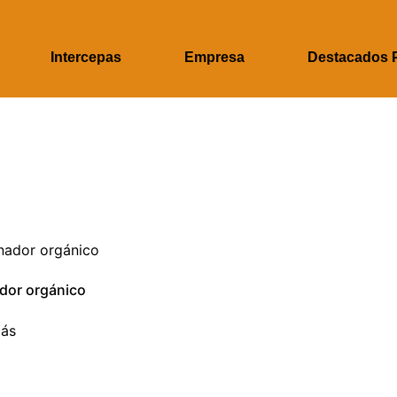
Intercepas
Empresa
Destacados 
dor orgánico
más