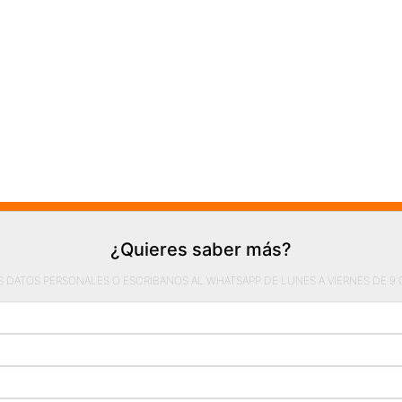
¿Quieres saber más?
S DATOS PERSONALES O ESCRIBANOS AL WHATSAPP DE LUNES A VIERNES DE 9:00