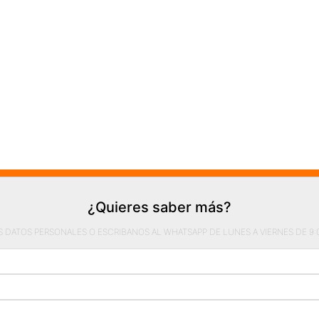
¿Quieres saber más?
S DATOS PERSONALES O ESCRIBANOS AL WHATSAPP DE LUNES A VIERNES DE 9:00