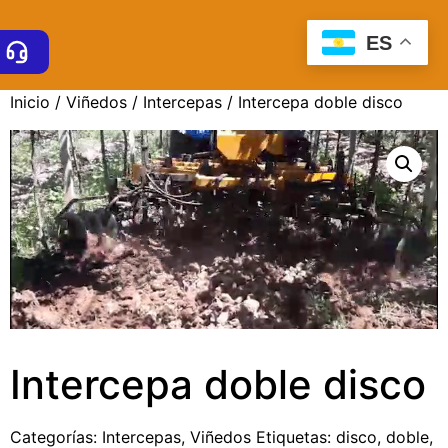
ES
Inicio
/
Viñedos
/
Intercepas
/ Intercepa doble disco
Intercepa doble disco
Categorías:
Intercepas
,
Viñedos
Etiquetas:
disco
,
doble
,